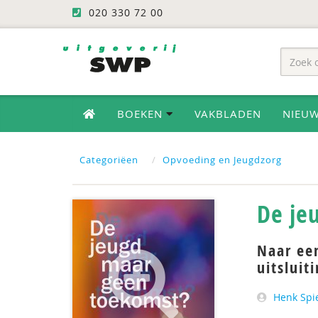
020 330 72 00
BOEKEN
VAKBLADEN
NIEU
Categoriëen
Opvoeding en Jeugdzorg
De je
Naar een
uitsluit
Henk Spi