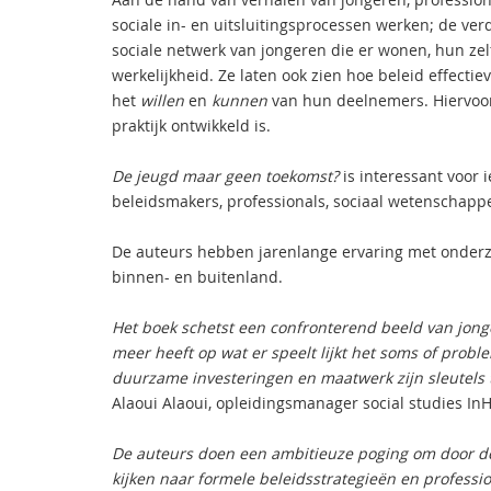
sociale in- en uitsluitingsprocessen werken; de ver
sociale netwerk van jongeren die er wonen, hun zel
werkelijkheid. Ze laten ook zien hoe beleid effectie
het
willen
en
kunnen
van hun deelnemers. Hiervoor
praktijk ontwikkeld is.
De jeugd maar geen toekomst?
is interessant voor 
beleidsmakers, professionals, sociaal wetenschapp
De auteurs hebben jarenlange ervaring met onderzoe
binnen- en buitenland.
Het boek schetst een confronterend beeld van jong
meer heeft op wat er speelt lijkt het soms of probl
duurzame investeringen en maatwerk zijn sleutels t
Alaoui Alaoui, opleidingsmanager social studies In
De auteurs doen een ambitieuze poging om door de 
kijken naar formele beleidsstrategieën en professio