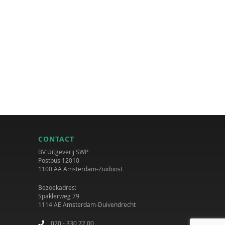
CONTACT
BV Uitgeverij SWP
Postbus 12010
1100 AA Amsterdam-Zuidoost
Bezoekadres:
Spaklerweg 79
1114 AE Amsterdam-Duivendrecht
020 - 330 72 00