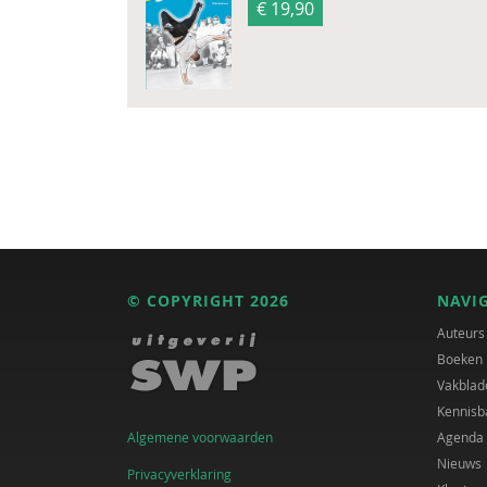
€ 19,90
© COPYRIGHT 2026
NAVI
Auteurs
Boeken
Vakblad
Kennisb
Algemene voorwaarden
Agenda
Nieuws
Privacyverklaring