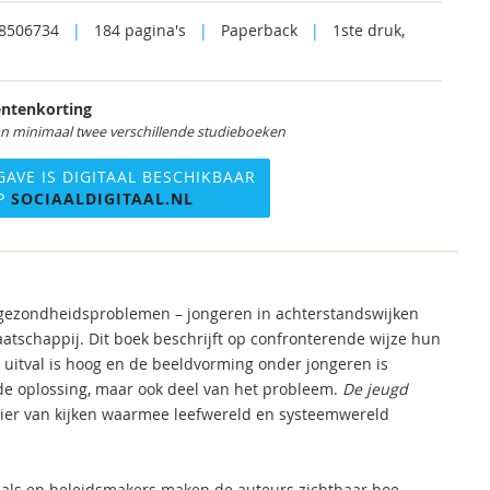
8506734
|
184 pagina's
|
Paperback
|
1ste druk,
ntenkorting
an minimaal twee verschillende studieboeken
GAVE IS DIGITAAL BESCHIKBAAR
P
SOCIAALDIGITAAL.NL
t, gezondheidsproblemen – jongeren in achterstandswijken
atschappij. Dit boek beschrijft op confronterende wijze hun
De uitval is hoog en de beeldvorming onder jongeren is
 de oplossing, maar ook deel van het probleem.
De jeugd
ier van kijken waarmee leefwereld en systeemwereld
nals en beleidsmakers maken de auteurs zichtbaar hoe