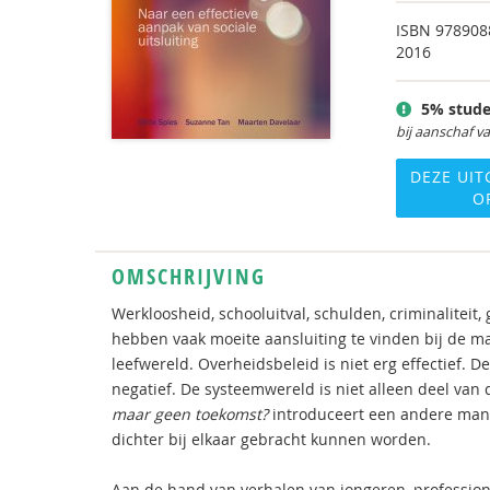
ISBN
978908
2016
5% stude
bij aanschaf v
DEZE UIT
O
OMSCHRIJVING
Werkloosheid, schooluitval, schulden, criminalitei
hebben vaak moeite aansluiting te vinden bij de ma
leefwereld. Overheidsbeleid is niet erg effectief. 
negatief. De systeemwereld is niet alleen deel van
maar geen toekomst?
introduceert een andere man
dichter bij elkaar gebracht kunnen worden.
Aan de hand van verhalen van jongeren, professio