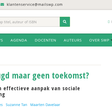
klantenservice@mailswp.com
WS
AGENDA
DOCENTEN
AUTEURS
OVER SWP
ugd maar geen toekomst?
 effectieve aanpak van sociale
ing
es
Suzanne Tan
Maarten Davelaar