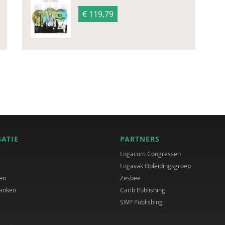
€ 119,79
GATIE
PARTNERS
Logacom Congressen
Logavak Opleidingsgroep
en
Zesbee
anken
Carib Publishing
SWP Publishing