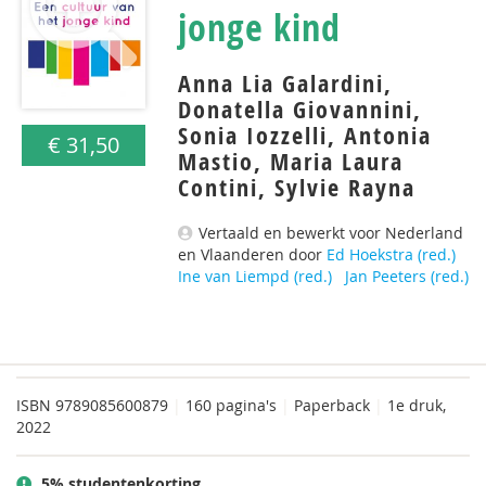
jonge kind
Anna Lia Galardini,
Donatella Giovannini,
Sonia Iozzelli, Antonia
€ 31,50
Mastio, Maria Laura
Contini, Sylvie Rayna
Vertaald en bewerkt voor Nederland
en Vlaanderen door
Ed Hoekstra (red.)
Ine van Liempd (red.)
Jan Peeters (red.)
ISBN
9789085600879
|
160 pagina's
|
Paperback
|
1e druk,
2022
5% studentenkorting