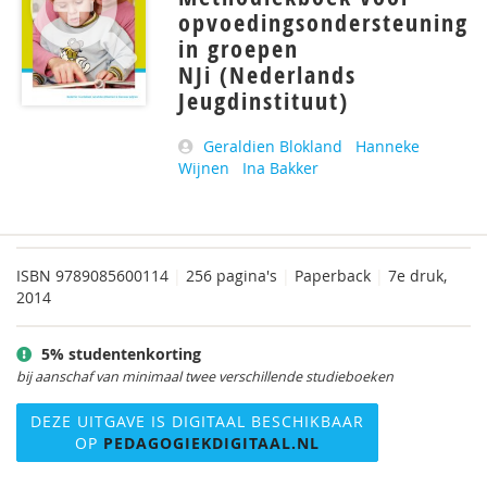
opvoedingsondersteuning
in groepen
NJi (Nederlands
Jeugdinstituut)
Geraldien Blokland
Hanneke
Wijnen
Ina Bakker
ISBN
9789085600114
|
256 pagina's
|
Paperback
|
7e druk,
2014
5% studentenkorting
bij aanschaf van minimaal twee verschillende studieboeken
DEZE UITGAVE IS DIGITAAL BESCHIKBAAR
OP
PEDAGOGIEKDIGITAAL.NL