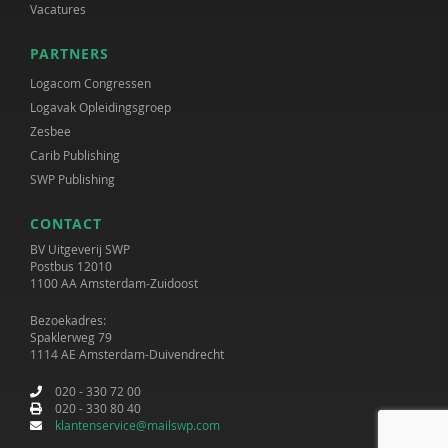
Vacatures
PARTNERS
Logacom Congressen
Logavak Opleidingsgroep
Zesbee
Carib Publishing
SWP Publishing
CONTACT
BV Uitgeverij SWP
Postbus 12010
1100 AA Amsterdam-Zuidoost
Bezoekadres:
Spaklerweg 79
1114 AE Amsterdam-Duivendrecht
020 - 330 72 00
020 - 330 80 40
klantenservice@mailswp.com