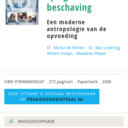
beschaving
Een moderne
antropologie van de
opvoeding
Micha de Winter
Dr. Bas Levering
Willem Koops
Madelon Pieper
ISBN
9789066659247
|
272 pagina's
|
Paperback
|
2008
DEZE UITGAVE IS DIGITAAL BESCHIKBAAR
OP
PEDAGOGIEKDIGITAAL.NL
INHOUDSOPGAVE