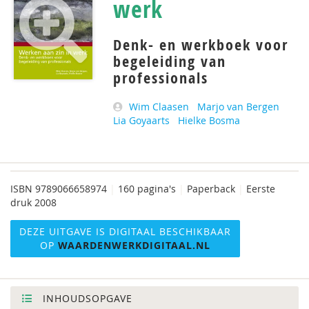
werk
Denk- en werkboek voor
begeleiding van
professionals
Wim Claasen
Marjo van Bergen
Lia Goyaarts
Hielke Bosma
ISBN
9789066658974
|
160 pagina's
|
Paperback
|
Eerste
druk 2008
DEZE UITGAVE IS DIGITAAL BESCHIKBAAR
OP
WAARDENWERKDIGITAAL.NL
INHOUDSOPGAVE