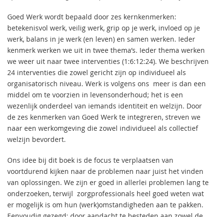
Goed Werk wordt bepaald door zes kernkenmerken:
betekenisvol werk, veilig werk, grip op je werk, invloed op je
werk, balans in je werk (en leven) en samen werken. Ieder
kenmerk werken we uit in twee thema’s. Ieder thema werken
we weer uit naar twee interventies (1:6:12:24). We beschrijven
24 interventies die zowel gericht zijn op individueel als
organisatorisch niveau. Werk is volgens ons meer is dan een
middel om te voorzien in levensonderhoud; het is een
wezenlijk onderdeel van iemands identiteit en welzijn. Door
de zes kenmerken van Goed Werk te integreren, streven we
naar een werkomgeving die zowel individueel als collectief
welzijn bevordert.
Ons idee bij dit boek is de focus te verplaatsen van
voortdurend kijken naar de problemen naar juist het vinden
van oplossingen. We zijn er goed in allerlei problemen lang te
onderzoeken, terwijl zorgprofessionals heel goed weten wat
er mogelijk is om hun (werk)omstandigheden aan te pakken.
Eenvoudig gezegd: door aandacht te besteden aan zowel de