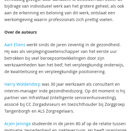
bijdrage van individueel werk aan het grotere geheel, als ook
aan de erkenning en beloning van dit werk, ontstaat een
werkomgeving waarin professionals zich prettig voelen.
Over de auteurs
Aart Eliens
werkt sinds de jaren zeventig in de gezondheid.
Hij was als verplegingswetenschapper van het eerste uur
betrokken bij veel beroepsontwikkelingen door zijn
werkzaamheden ‘aan het bed’, het verpleegkundig onderwijs,
de kwaliteitszorg en verpleegkundige positionering.
Harry Woldendorp
was 30 jaar werkzaam als consultant en
interim-manager inde gezondheidszorg. Op dit moment is hij
partner van InfraVitaal (intelligente seniorenhuisvesting),
associé bij CC Zorgadviseurs en toezichthouder bij Zorggroep
Tangenborgh en ALS Zorgregelaars.
Arjen Jeninga
studeerde in de jaren 80 af op de relatie tussen
motivatie, tevredenheid en ziekteverzuim. Hij heeft jarenlange