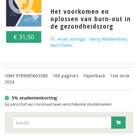
Het voorkomen en
oplossen van burn-out in
de gezondheidszorg
€ 31,50
Arjen Jeninga
Harry Woldendorp
Aart Eliens
ISBN
9789085603580
|
168 pagina's
|
Paperback
|
1ste druk
2024
5% studentenkorting
bij aanschaf van minimaal twee verschillende studieboeken