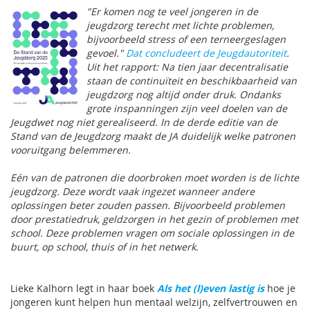
"Er komen nog te veel jon­geren in de
jeugdzorg terecht met lichte problemen,
bijvoorbeeld stress of een terneergeslagen
gevoel."
Dat concludeert de Jeugdautoriteit
.
Uit het rapport: Na tien jaar decentralisatie
staan de continuïteit en beschikbaarheid van
jeugdzorg nog altijd onder druk. Ondanks
grote inspanningen zijn veel doelen van de
Jeugdwet nog niet gerealiseerd. In de derde editie van de
Stand van de Jeugdzorg maakt de JA duidelijk welke patronen
vooruitgang belemmeren.
​Eén van de patronen die doorbroken moet worden is de lichte
jeugdzorg. Deze wordt vaak ingezet wanneer andere
oplossingen beter zouden passen. Bijvoorbeeld problemen
door prestatiedruk, geldzorgen in het gezin of problemen met
school. Deze problemen vragen om sociale oplossingen in de
buurt, op school, thuis of in het netwerk.
Lieke Kalhorn legt in haar boek
Als het (l)even lastig is
hoe je
jongeren kunt helpen hun mentaal welzijn, zelfvertrouwen en