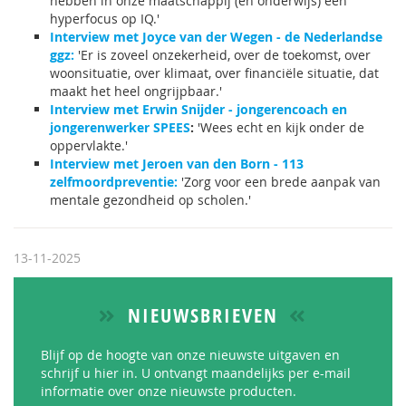
hebben in onze maatschappij (en onderwijs) een
hyperfocus op IQ.'
Interview met Joyce van der Wegen - de Nederlandse
ggz:
'Er is zoveel onzekerheid, over de toekomst, over
woonsituatie, over klimaat, over financiële situatie, dat
maakt het heel ongrijpbaar.'
Interview met Erwin Snijder - jongerencoach en
jongerenwerker SPEES
:
'Wees echt en kijk onder de
oppervlakte.'
Interview met Jeroen van den Born - 113
zelfmoordpreventie:
'Zorg voor een brede aanpak van
mentale gezondheid op scholen.'
13-11-2025
NIEUWSBRIEVEN
Blijf op de hoogte van onze nieuwste uitgaven en
schrijf u hier in. U ontvangt maandelijks per e-mail
informatie over onze nieuwste producten.