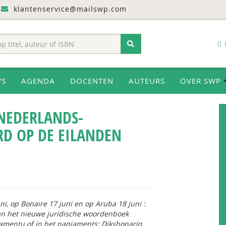
klantenservice@mailswp.com
WS
AGENDA
DOCENTEN
AUTEURS
OVER SWP
NEDERLANDS-
RD OP DE EILANDEN
i, op Bonaire 17 juni en op Aruba 18 juni :
an het nieuwe juridische woordenboek
mentu of in het papiaments: Dikshonario