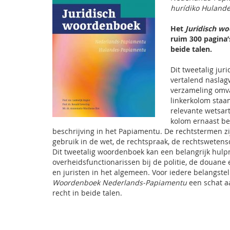
hurídiko Huland
Het
Juridisch w
ruim 300 pagina’
beide talen.
Dit tweetalig ju
vertalend nasla
verzameling omva
linkerkolom staan
relevante wetsar
kolom ernaast be
beschrijving in het Papiamentu. De rechtstermen zi
gebruik in de wet, de rechtspraak, de rechtswetens
Dit tweetalig woordenboek kan een belangrijk hulpm
overheidsfunctionarissen bij de politie, de douane 
en juristen in het algemeen. Voor iedere belangstel
Woordenboek Nederlands-Papiamentu
een schat a
recht in beide talen.