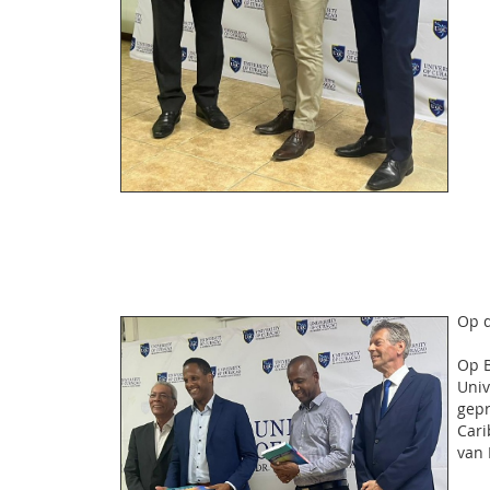
Op d
Op B
Univ
gepr
Cari
van 