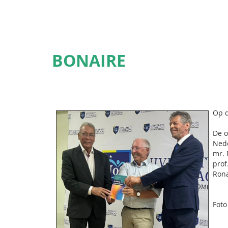
BONAIRE
Op d
De o
Nede
mr. 
prof
Rona
Foto