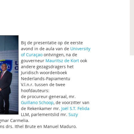
Bij de presentatie op de eerste
avond in de aula van de
University
of Curaçao
ontvingen, na de
gouverneur
Mauritsz de Kort
ook
andere gezagsdragers het
Juridisch woordenboek
Nederlands-Papiamentu
V.l.n.r. tussen de twee
hoofdauteurs:
de procureur-generaal, mr.
Guillano Schoop
, de voorzitter van
de Rekenkamer mr.
Joël S.T. Felida
LLM, parlementslid mr.
Suzy
igmar Carmelia.
ams drs. Ithel Brute en Manuel Maduro.