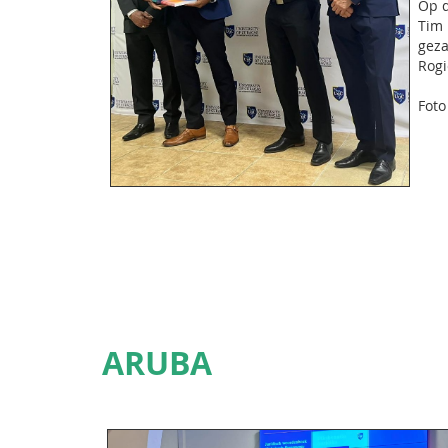
Op d
Tim 
geza
Rogi
Foto
ARUBA