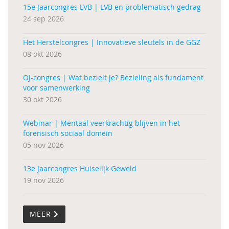
15e Jaarcongres LVB | LVB en problematisch gedrag
24 sep 2026
Het Herstelcongres | Innovatieve sleutels in de GGZ
08 okt 2026
OJ-congres | Wat bezielt je? Bezieling als fundament
voor samenwerking
30 okt 2026
Webinar | Mentaal veerkrachtig blijven in het
forensisch sociaal domein
05 nov 2026
13e Jaarcongres Huiselijk Geweld
19 nov 2026
MEER