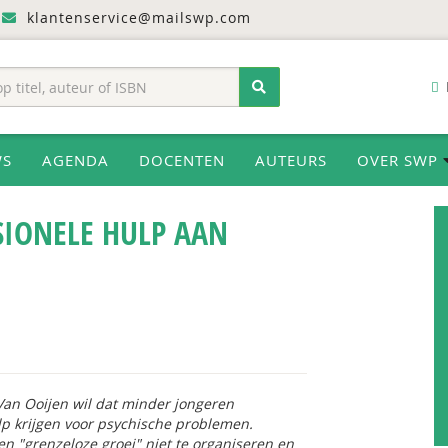
klantenservice@mailswp.com
WS
AGENDA
DOCENTEN
AUTEURS
OVER SWP
SIONELE HULP AAN
 Van Ooijen wil dat minder jongeren
lp krijgen voor psychische problemen.
en "grenzeloze groei" niet te organiseren en