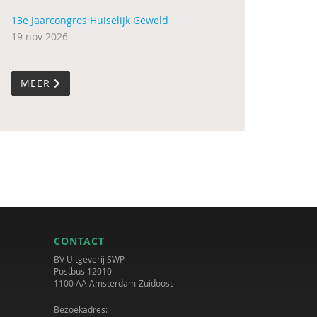
13e Jaarcongres Huiselijk Geweld
19 nov 2026
MEER
CONTACT
BV Uitgeverij SWP
Postbus 12010
1100 AA Amsterdam-Zuidoost
Bezoekadres: