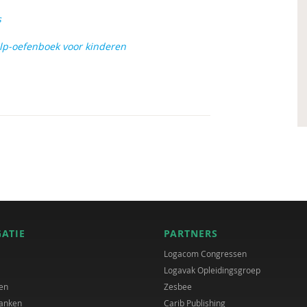
s
help-oefenboek voor kinderen
GATIE
PARTNERS
Logacom Congressen
Logavak Opleidingsgroep
en
Zesbee
anken
Carib Publishing