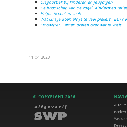
Diagnostiek bij kinderen en jeugdigen
De boodschap van de vogel. Kindermeditatie
Help... ik voel zo veel!
Wat kun je doen als je te veel piekert. Een 
Emowijzer. Samen praten over wat je voelt
11-04-2023
© COPYRIGHT 2026
NAVI
Auteurs
Boeken
Vakblad
Kennisb