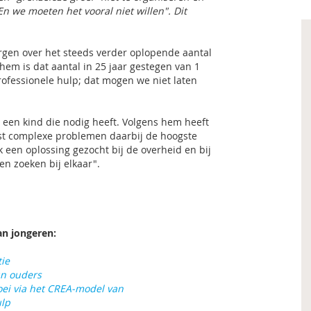
"En we moeten het vooral niet willen". Dit
orgen over het steeds verder oplopende aantal
em is dat aantal in 25 jaar gestegen van 1
rofessionele hulp; dat mogen we niet laten
s een kind die nodig heeft. Volgens hem heeft
st complexe problemen daarbij de hoogste
k een oplossing gezocht bij de overheid en bij
en zoeken bij elkaar".
an jongeren:
tie
un ouders
oei via het CREA-model van
ulp