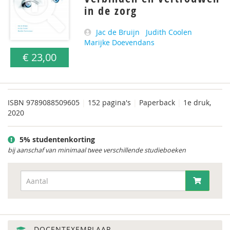
in de zorg
Jac de Bruijn
Judith Coolen
Marijke Doevendans
€ 23,00
ISBN
9789088509605
|
152 pagina's
|
Paperback
|
1e druk,
2020
5% studentenkorting
bij aanschaf van minimaal twee verschillende studieboeken
DOCENTEXEMPLAAR