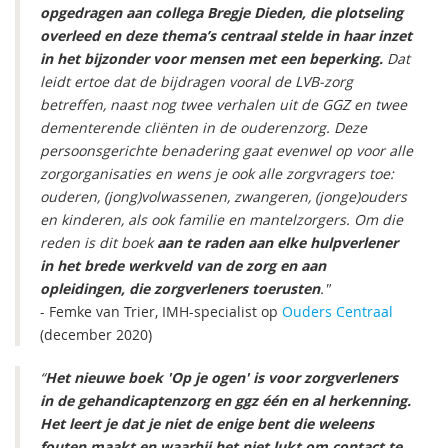
opgedragen aan collega Bregje Dieden, die plotseling
overleed en deze thema’s centraal stelde in haar inzet
in het bijzonder voor mensen met een beperking.
Dat
leidt ertoe dat de bijdragen vooral de LVB-zorg
betreffen, naast nog twee verhalen uit de GGZ en twee
dementerende cliënten in de ouderenzorg. Deze
persoonsgerichte benadering gaat evenwel op voor alle
zorgorganisaties en wens je ook alle zorgvragers toe:
ouderen, (jong)volwassenen, zwangeren, (jonge)ouders
en kinderen, als ook familie en mantelzorgers. Om die
reden is dit boek
aan te raden aan elke hulpverlener
in het brede werkveld van de zorg en aan
opleidingen, die zorgverleners toerusten
."
- Femke van Trier, IMH-specialist op
Ouders Centraal
(december 2020)
“
Het nieuwe boek 'Op je ogen' is voor zorgverleners
in de gehandicaptenzorg en ggz één en al herkenning.
Het leert je dat je niet de enige bent die weleens
fouten maakt en waarbij het niet lukt om contact te