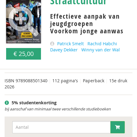
Straatcultuur
Effectieve aanpak van
jeugdgroepen
Voorkom jonge aanwas
Patrick Smelt
Rachid Habchi
Davey Dekker
Winny van der Wal
€ 25,00
ISBN
9789088501340
|
112 pagina's
|
Paperback
|
15e druk
2026
5% studentenkorting
bij aanschaf van minimaal twee verschillende studieboeken