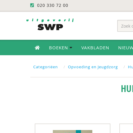
020 330 72 00
BOEKEN
VAKBLADEN
NIEU
Categoriëen
Opvoeding en Jeugdzorg
Hu
HU