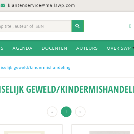
klantenservice@mailswp.com
WS
AGENDA
DOCENTEN
AUTEURS
OVER SWP
iselijk geweld/kindermishandeling
ISELIJK GEWELD/KINDERMISHANDEL
«
1
»