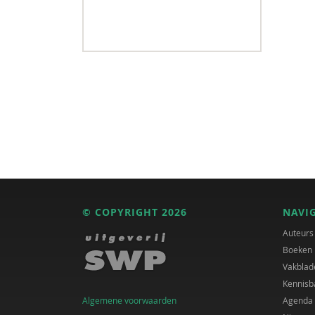
© COPYRIGHT 2026
NAVI
Auteurs
Boeken
Vakblad
Kennisb
Algemene voorwaarden
Agenda