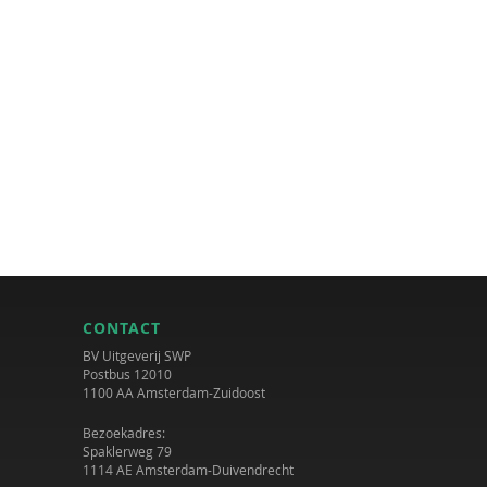
CONTACT
BV Uitgeverij SWP
Postbus 12010
1100 AA Amsterdam-Zuidoost
Bezoekadres:
Spaklerweg 79
1114 AE Amsterdam-Duivendrecht