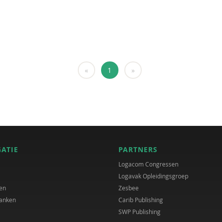
«
1
»
GATIE
PARTNERS
Logacom Congressen
Logavak Opleidingsgroep
en
Zesbee
anken
Carib Publishing
SWP Publishing