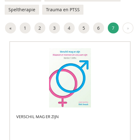
Speltherapie
Trauma en PTSS
«
1
2
3
4
5
6
7
»
VERSCHIL MAG ER ZIJN