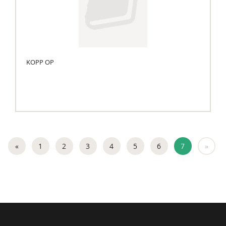
KOPP OP
«
1
2
3
4
5
6
7
»