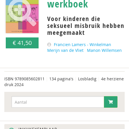
werkboek
Voor kinderen die
seksueel misbruik hebben
meegemaakt
€ 41,50
Francien Lamers - Winkelman
Merijn van de Vliet
Manon Willemsen
ISBN
9789085602811
|
134 pagina's
|
Losbladig
|
4e herziene
druk 2024