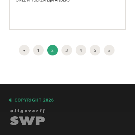
ONZE KINDEREN ZIJN ANDERS
«
1
2
3
4
5
»
© COPYRIGHT 2026