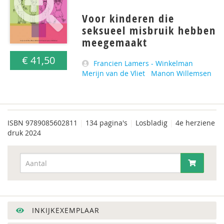
Voor kinderen die
seksueel misbruik hebben
meegemaakt
€ 41,50
Francien Lamers - Winkelman
Merijn van de Vliet
Manon Willemsen
ISBN
9789085602811
|
134 pagina's
|
Losbladig
|
4e herziene
druk 2024
INKIJKEXEMPLAAR