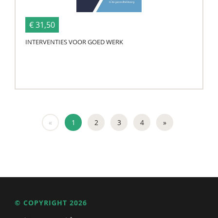
€ 31,50
INTERVENTIES VOOR GOED WERK
«
1
2
3
4
»
© COPYRIGHT 2026