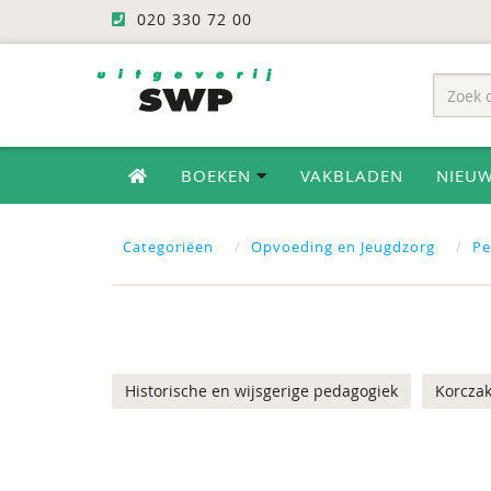
020 330 72 00
BOEKEN
VAKBLADEN
NIEU
Categoriëen
Opvoeding en Jeugdzorg
Pe
Historische en wijsgerige pedagogiek
Korcza