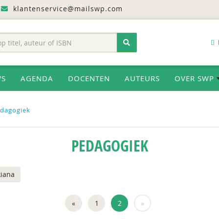
klantenservice@mailswp.com
WS
AGENDA
DOCENTEN
AUTEURS
OVER SWP
dagogiek
PEDAGOGIEK
kiana
«
1
2
»