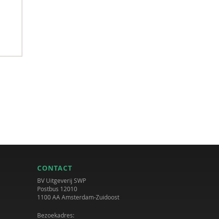
CONTACT
BV Uitgeverij SWP
Postbus 12010
1100 AA Amsterdam-Zuidoost
Bezoekadres: