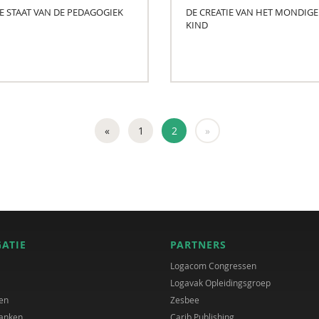
E STAAT VAN DE PEDAGOGIEK
DE CREATIE VAN HET MONDIGE
KIND
«
1
2
»
GATIE
PARTNERS
Logacom Congressen
Logavak Opleidingsgroep
en
Zesbee
anken
Carib Publishing