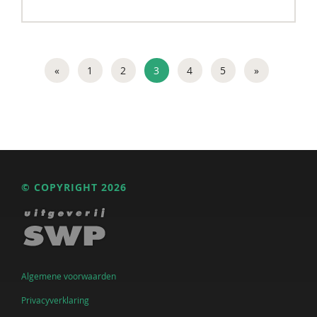
«
1
2
3
4
5
»
© COPYRIGHT 2026
Algemene voorwaarden
Privacyverklaring