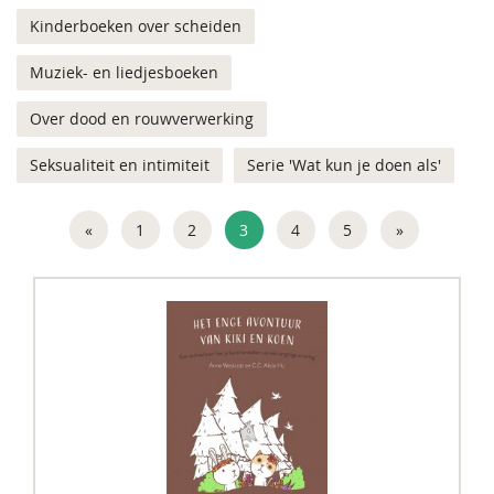
Kinderboeken over scheiden
Muziek- en liedjesboeken
Over dood en rouwverwerking
Seksualiteit en intimiteit
Serie 'Wat kun je doen als'
«
1
2
3
4
5
»