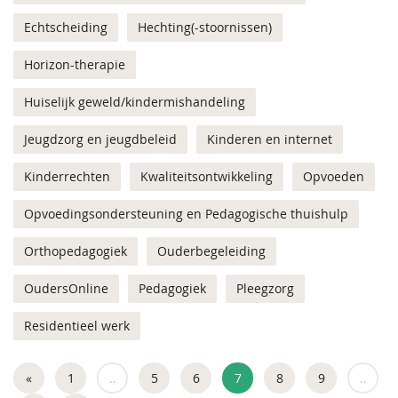
Echtscheiding
Hechting(-stoornissen)
Horizon-therapie
Huiselijk geweld/kindermishandeling
Jeugdzorg en jeugdbeleid
Kinderen en internet
Kinderrechten
Kwaliteitsontwikkeling
Opvoeden
Opvoedingsondersteuning en Pedagogische thuishulp
Orthopedagogiek
Ouderbegeleiding
OudersOnline
Pedagogiek
Pleegzorg
Residentieel werk
«
1
..
5
6
7
8
9
..