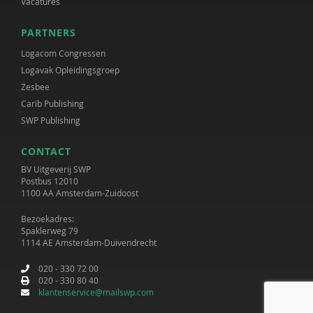
Vacatures
PARTNERS
Logacom Congressen
Logavak Opleidingsgroep
Zesbee
Carib Publishing
SWP Publishing
CONTACT
BV Uitgeverij SWP
Postbus 12010
1100 AA Amsterdam-Zuidoost
Bezoekadres:
Spaklerweg 79
1114 AE Amsterdam-Duivendrecht
020 - 330 72 00
020 - 330 80 40
klantenservice@mailswp.com