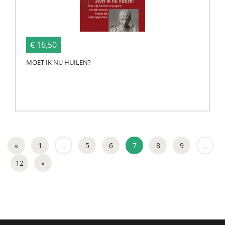
€ 16,50
MOET IK NU HUILEN?
«
1
..
5
6
7
8
9
..
12
»