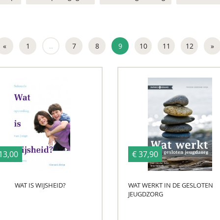
«
1
..
7
8
9
10
11
12
»
13,00
€ 37,90
WAT IS WIJSHEID?
WAT WERKT IN DE GESLOTEN
JEUGDZORG