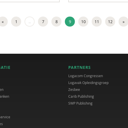
«
1
..
7
8
9
10
11
12
»
GATIE
PARTNERS
Logacom Congressen
Logavak Opleidingsgroep
en
Zesbee
anken
Carib Publishing
SWP Publishing
service
es