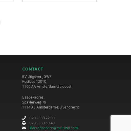
CONTACT
BV Uitgeverij SWP
Postbus 12010
1100 AA Amsterdam-Zuidoost
Bezoekadres:
Spaklerweg 79
1114 AE Amsterdam-Duivendrecht
020 - 330 72 00
020 - 330 80 40
klantenservice@mailswp.com