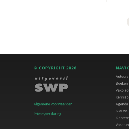
© COPYRIGHT 2026
NAVI
Auteurs
Boeken
Vakblad
Kennisb
Algemene voorwaarden
Agenda
Nieuws
Privacyverklaring
Klanten
Vacatur