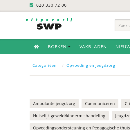
020 330 72 00
BOEKEN
VAKBLADEN
NIEU
Categoriëen
Opvoeding en Jeugdzorg
Ambulante jeugdzorg
Communiceren
Cr
Huiselijk geweld/kindermishandeling
Jeugdzo
Opvoedingsondersteuning en Pedagogische thui