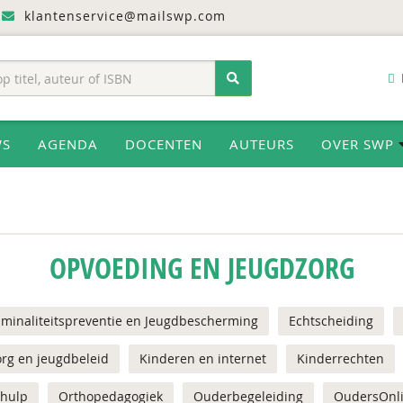
klantenservice@mailswp.com
WS
AGENDA
DOCENTEN
AUTEURS
OVER SWP
OPVOEDING EN JEUGDZORG
iminaliteitspreventie en Jeugdbescherming
Echtscheiding
rg en jeugdbeleid
Kinderen en internet
Kinderrechten
shulp
Orthopedagogiek
Ouderbegeleiding
OudersOnl